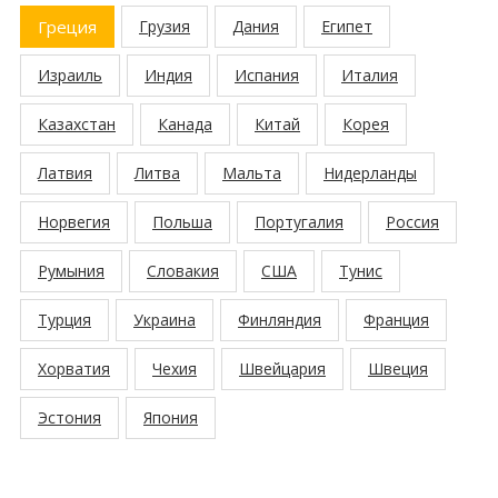
Греция
Грузия
Дания
Египет
Израиль
Индия
Испания
Италия
Казахстан
Канада
Китай
Корея
Латвия
Литва
Мальта
Нидерланды
Норвегия
Польша
Португалия
Россия
Румыния
Словакия
США
Тунис
Турция
Украина
Финляндия
Франция
Хорватия
Чехия
Швейцария
Швеция
Эстония
Япония