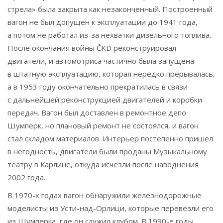
стрела» была закрыта как незаконченный. Построенный
вагон не был допущен к эксплуатации до 1941 года,
а потом не работал из-за нехватки дизельного топлива.
После окончания войны ČKD реконструировал
двигатели, и автомотриса частично была запущена
в штатную эксплуатацию, которая нередко прерывалась,
а в 1953 году окончательно прекратилась в связи
с дальнейшей реконструкцией двигателей и коробки
передач. Вагон был доставлен в ремонтное депо
Шумперк, но плановый ремонт не состоялся, и вагон
стал складом материалов. Интерьер постепенно пришел
в негодность, двигатели были проданы Музыкальному
театру в Карлине, откуда исчезли после наводнения
2002 года.
В 1970-х годах вагон обнаружили железнодорожные
моделисты из Усти-над-Орлици, которые перевезли его
из Шумперка, где он служил клубом. В 1990-е годы