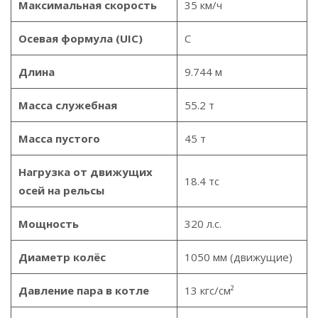
Максимальная скорость
35 км/ч
Осевая формула (UIC)
C
Длина
9.744 м
Масса служебная
55.2 т
Масса пустого
45 т
Нагрузка от движущих
18.4 тс
осей на рельсы
Мощность
320 л.с.
Диаметр колёс
1050 мм (движущие)
Давление пара в котле
13 кгс/см²