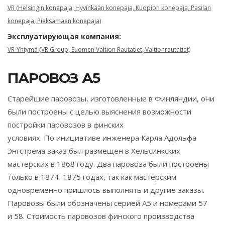
VR (Helsingin konepaja, Hyvinkään konepaja, Kuopion konepaja, Pasilan
konepaja, Pieksämäen konepaja)
Эксплуатирующая компания:
VR-Yhtymä (VR Group, Suomen Valtion Rautatiet, Valtionrautatiet)
ПАРОВОЗ А5
Старейшие паровозы, изготовленные в Финляндии, они
были построены с целью выяснения возможности
постройки паровозов в финских
условиях. По инициативе инженера Карла Адольфа
Энгстрёма заказ был размещен в Хельсинкских
мастерских в 1868 году. Два паровоза были построены
только в 1874–1875 годах, так как мастерским
одновременно пришлось выполнять и другие заказы.
Паровозы были обозначены серией А5 и номерами 57
и 58. Стоимость паровозов финского производства