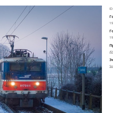
ID
Г
19
Г
19
П
Al
Э
So