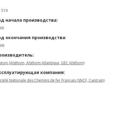
: 519
од начала производства:
65
од окончания производства:
68
роизводитель:
stom (Alsthom, Alsthom Atlantique, GEC Alsthom)
ксплуатирующая компания:
ciété Nationale des Chemins de fer Français (SNCF, Captrain)