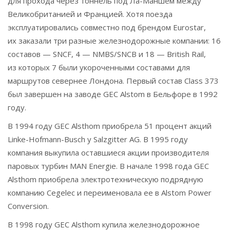
для прохода через тоннель под Ла-Маншем между
Великобританией и Францией. Хотя поезда
эксплуатировались совместно под брендом Eurostar,
их заказали три разные железнодорожные компании: 16
составов — SNCF, 4 — NMBS/SNCB и 18 — British Rail,
из которых 7 были укороченными составами для
маршрутов севернее Лондона. Первый состав Class 373
был завершен на заводе GEC Alstom в Бельфоре в 1992
году.
В 1994 году GEC Alsthom приобрела 51 процент акций
Linke-Hofmann-Busch у Salzgitter AG. В 1995 году
компания выкупила оставшиеся акции производителя
паровых турбин MAN Energie. В начале 1998 года GEC
Alsthom приобрела электротехническую подрядную
компанию Cegelec и переименовала ее в Alstom Power
Conversion.
В 1998 году GEC Alsthom купила железнодорожное