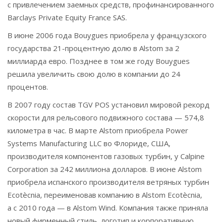
с привлечением заемных средств, профинансированного
Barclays Private Equity France SAS.
В июне 2006 года Bouygues приобрела у французского
государства 21-процентную долю в Alstom за 2
миллиарда евро. Позднее в том же году Bouygues
решила увеличить свою долю в компании до 24
процентов.
В 2007 году состав TGV POS установил мировой рекорд
скорости для рельсового подвижного состава — 574,8
километра в час. В марте Alstom приобрела Power
Systems Manufacturing LLC во Флориде, США,
производителя компонентов газовых турбин, у Calpine
Corporation за 242 миллиона долларов. В июне Alstom
приобрела испанского производителя ветряных турбин
Ecotècnia, переименовав компанию в Alstom Ecotècnia,
а с 2010 года — в Alstom Wind. Компания также приняла
новый фирменный стиль, логотип и корпоративную