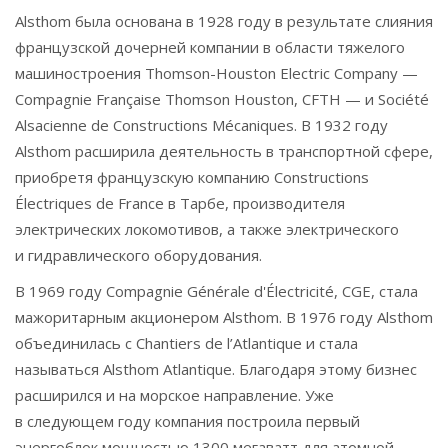
Alsthom была основана в 1928 году в результате слияния
французской дочерней компании в области тяжелого
машиностроения Thomson-Houston Electric Company —
Compagnie Française Thomson Houston, CFTH — и Société
Alsacienne de Constructions Mécaniques. В 1932 году
Alsthom расширила деятельность в транспортной сфере,
приобретя французскую компанию Constructions
Électriques de France в Тарбе, производителя
электрических локомотивов, а также электрического
и гидравлического оборудования.
В 1969 году Compagnie Générale d'Électricité, CGE, стала
мажоритарным акционером Alsthom. В 1976 году Alsthom
объединилась с Chantiers de l’Atlantique и стала
называться Alsthom Atlantique. Благодаря этому бизнес
расширился и на морское направление. Уже
в следующем году компания построила первый
энергоблок мощностью 1300 мегаватт для атомной