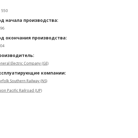
: 550
од начала производства:
96
од окончания производства:
04
роизводитель:
neral Electric Company (GE)
ксплуатирующие компании:
rfolk Southern Railway (NS)
ion Pacific Railroad (UP)