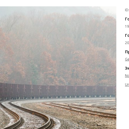
ID
Г
19
Г
20
П
Ge
Э
No
Un