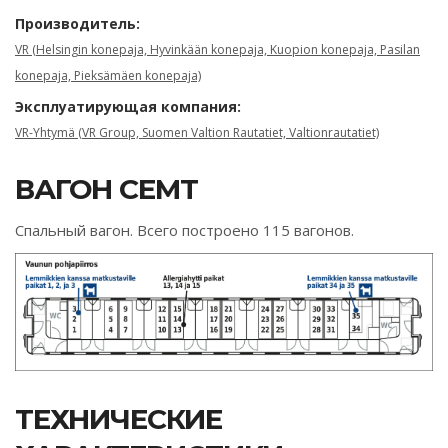
Производитель:
VR (Helsingin konepaja, Hyvinkään konepaja, Kuopion konepaja, Pasilan
konepaja, Pieksämäen konepaja)
Эксплуатирующая компания:
VR-Yhtymä (VR Group, Suomen Valtion Rautatiet, Valtionrautatiet)
ВАГОН CEMT
Спальный вагон. Всего построено 115 вагонов.
ТЕХНИЧЕСКИЕ