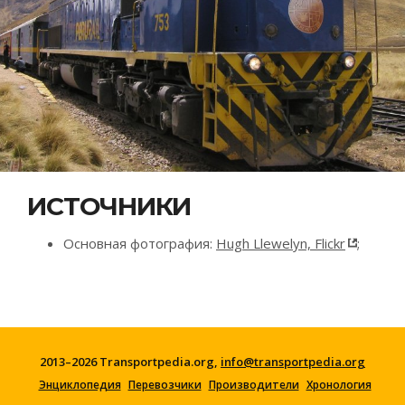
ИСТОЧНИКИ
Основная фотография:
Hugh Llewelyn, Flickr
;
2013–2026 Transportpedia.org,
info@transportpedia.org
Энциклопедия
Перевозчики
Производители
Хронология