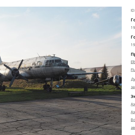
ID
Г
19
Г
19
П
El
Fl
Ду
за
Э
Аэ
Аэ
Во
ав