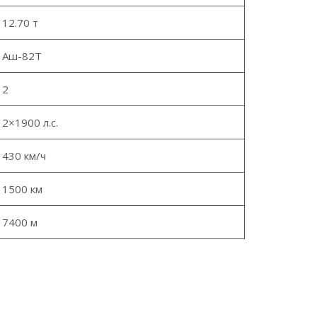
12.70 т
Аш-82Т
2
2×1900 л.с.
430 км/ч
1500 км
7400 м