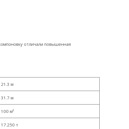
 компоновку отличали повышенная
21.3 м
31.7 м
100 м²
17.250 т