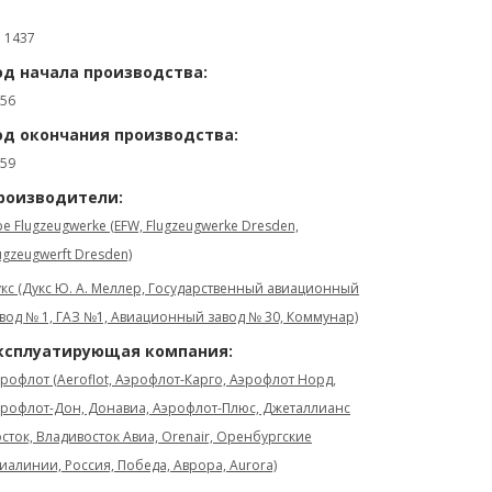
: 1437
од начала производства:
56
од окончания производства:
59
роизводители:
be Flugzeugwerke (EFW, Flugzeugwerke Dresden,
ugzeugwerft Dresden)
кс (Дукс Ю. А. Меллер, Государственный авиационный
вод № 1, ГАЗ №1, Авиационный завод № 30, Коммунар)
ксплуатирующая компания:
рофлот (Aeroflot, Аэрофлот-Карго, Аэрофлот Норд,
рофлот-Дон, Донавиа, Аэрофлот-Плюс, Джеталлианс
сток, Владивосток Авиа, Orenair, Оренбургские
иалинии, Россия, Победа, Аврора, Aurora)