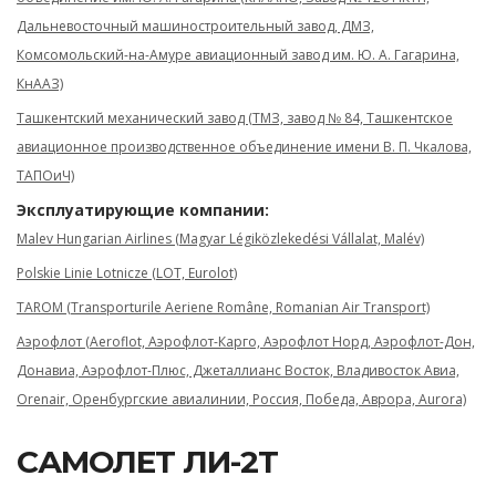
Дальневосточный машиностроительный завод, ДМЗ,
Комсомольский-на-Амуре авиационный завод им. Ю. А. Гагарина,
КнААЗ)
Ташкентский механический завод (ТМЗ, завод № 84, Ташкентское
авиационное производственное объединение имени В. П. Чкалова,
ТАПОиЧ)
Эксплуатирующие компании:
Malev Hungarian Airlines (Magyar Légiközlekedési Vállalat, Malév)
Polskie Linie Lotnicze (LOT, Eurolot)
TAROM (Transporturile Aeriene Române, Romanian Air Transport)
Аэрофлот (Aeroflot, Аэрофлот-Карго, Аэрофлот Норд, Аэрофлот-Дон,
Донавиа, Аэрофлот-Плюс, Джеталлианс Восток, Владивосток Авиа,
Orenair, Оренбургские авиалинии, Россия, Победа, Аврора, Aurora)
САМОЛЕТ ЛИ-2Т