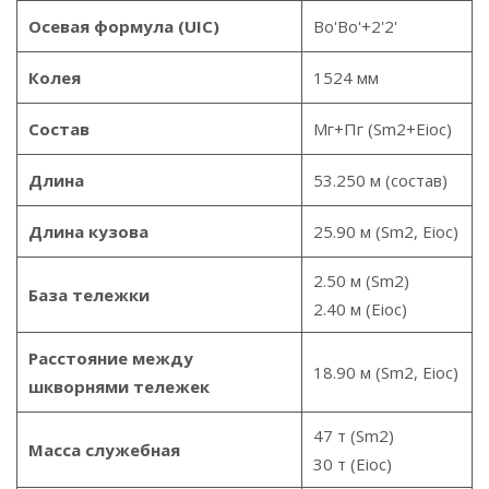
Осевая формула (UIC)
Bo'Bo'+2'2'
Колея
1524 мм
Состав
Мг+Пг (Sm2+Eioс)
Длина
53.250 м (состав)
Длина кузова
25.90 м (Sm2, Eioc)
2.50 м (Sm2)
База тележки
2.40 м (Eioc)
Расстояние между
18.90 м (Sm2, Eioc)
шкворнями тележек
47 т (Sm2)
Масса служебная
30 т (Eioc)