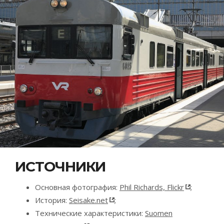
ИСТОЧНИКИ
Основная фотография:
Phil Richards, Flickr
;
История:
Seisake.net
;
Технические характеристики:
Suomen