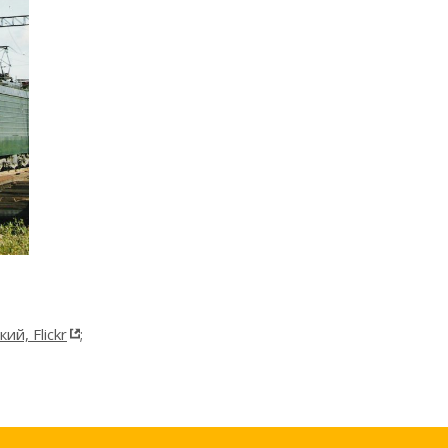
й, Flickr
;