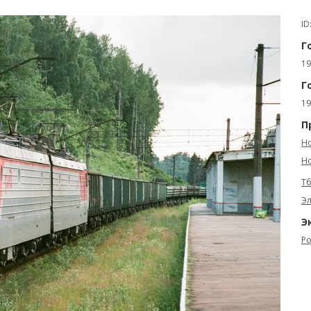
ID
Г
19
Г
19
П
Но
Но
Тб
Эл
Э
Ро