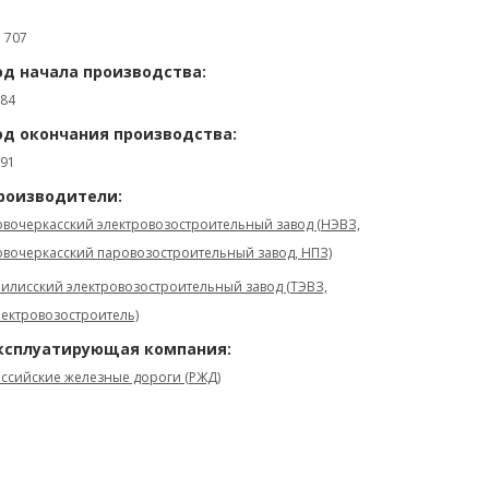
: 707
од начала производства:
84
од окончания производства:
91
роизводители:
вочеркасский электровозостроительный завод (НЭВЗ,
вочеркасский паровозостроительный завод, НПЗ)
илисский электровозостроительный завод (ТЭВЗ,
ектровозостроитель)
ксплуатирующая компания:
ссийские железные дороги (РЖД)