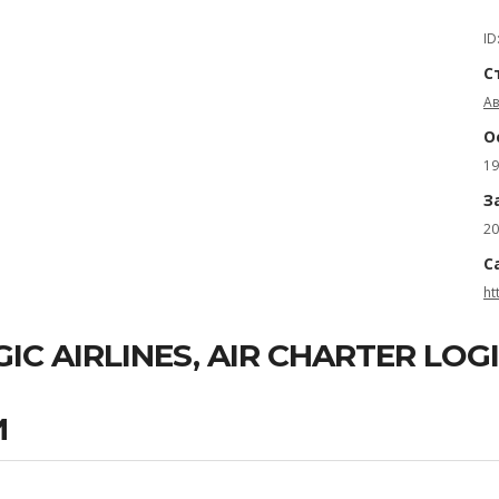
ID
С
Ав
О
19
З
20
С
ht
IC AIRLINES, AIR CHARTER LOGI
И