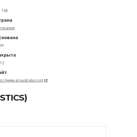
: 748
трана
стралия
снована
91
акрыта
12
айт
tp://www.airaustralia.com
STICS)