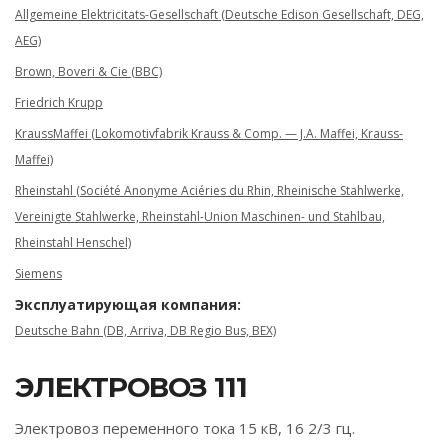
Allgemeine Elektricitats-Gesellschaft (Deutsche Edison Gesellschaft, DEG,
AEG)
Brown, Boveri & Cie (BBC)
Friedrich Krupp
KraussMaffei (Lokomotivfabrik Krauss & Comp. — J.A. Maffei, Krauss-
Maffei)
Rheinstahl (Société Anonyme Aciéries du Rhin, Rheinische Stahlwerke,
Vereinigte Stahlwerke, Rheinstahl-Union Maschinen- und Stahlbau,
Rheinstahl Henschel)
Siemens
Эксплуатирующая компания:
Deutsche Bahn (DB, Arriva, DB Regio Bus, BEX)
ЭЛЕКТРОВОЗ 111
Электровоз переменного тока 15 кВ, 16 2/3 гц.