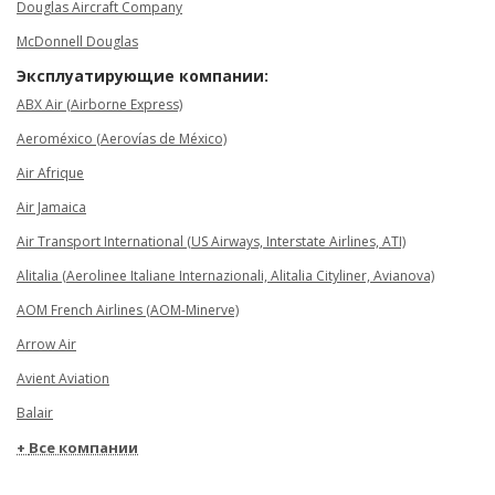
Douglas Aircraft Company
McDonnell Douglas
Эксплуатирующие компании:
ABX Air (Airborne Express)
Aeroméxico (Aerovías de México)
Air Afrique
Air Jamaica
Air Transport International (US Airways, Interstate Airlines, ATI)
Alitalia (Aerolinee Italiane Internazionali, Alitalia Cityliner, Avianova)
AOM French Airlines (AOM-Minerve)
Arrow Air
Avient Aviation
Balair
Все компании