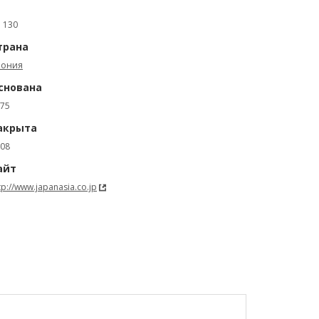
: 130
трана
пония
снована
75
акрыта
08
айт
tp://www.japanasia.co.jp