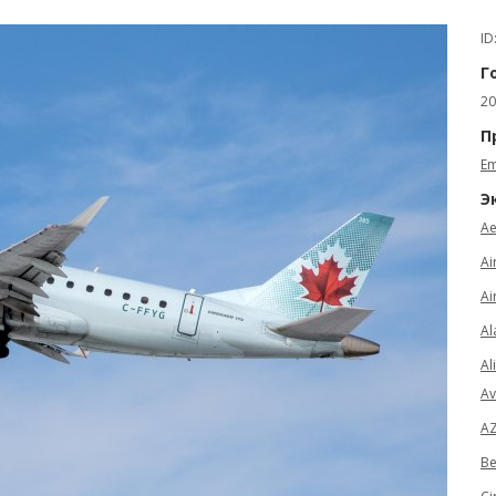
ID
Г
20
П
Em
Э
Ae
Ai
Ai
Al
Al
Av
AZ
Be