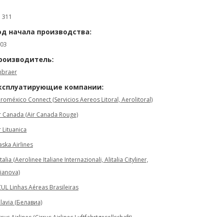
: 311
од начала производства:
03
роизводитель:
braer
ксплуатирующие компании:
roméxico Connect (Servicios Aereos Litoral, Aerolitoral)
r Canada (Air Canada Rouge)
r Lituanica
aska Airlines
italia (Aerolinee Italiane Internazionali, Alitalia Cityliner,
ianova)
UL Linhas Aéreas Brasileiras
lavia (Белавиа)