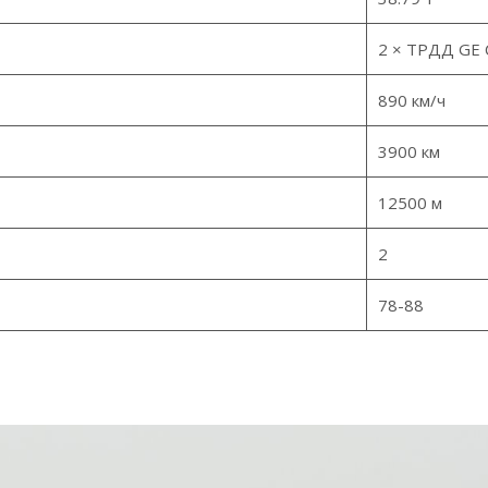
2 × ТРДД GE 
890 км/ч
3900 км
12500 м
2
78-88