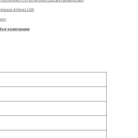
rrus Airlines (Cirrus Airlines Luftfahrtgesellschaft)
mpass Airlines USA
voy
Все компании