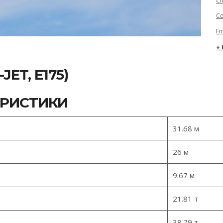
Ci
Co
En
JET, E175)
ЕРИСТИКИ
31.68 м
26 м
9.67 м
21.81 т
38.79 т