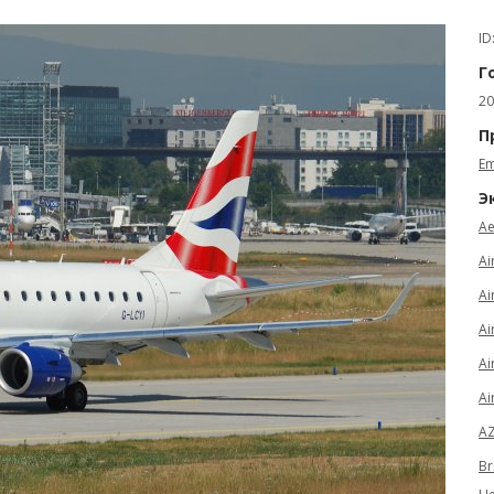
ID
Г
20
П
Em
Э
Ae
Ai
Ai
Ai
Ai
Ai
AZ
Br