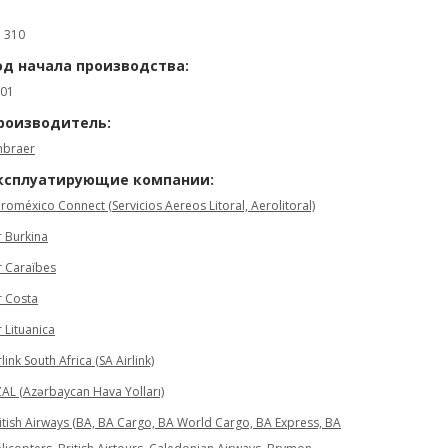
: 310
од начала производства:
01
роизводитель:
braer
ксплуатирующие компании:
roméxico Connect (Servicios Aereos Litoral, Aerolitoral)
r Burkina
r Caraïbes
r Costa
r Lituanica
rlink South Africa (SA Airlink)
AL (Azərbaycan Hava Yolları)
itish Airways (BA, BA Cargo, BA World Cargo, BA Express, BA