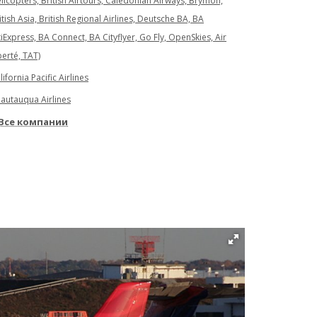
licopters, British Airtours, Caledonian Airways, Brymon,
itish Asia, British Regional Airlines, Deutsche BA, BA
tiExpress, BA Connect, BA Cityflyer, Go Fly, OpenSkies, Air
berté, TAT)
lifornia Pacific Airlines
autauqua Airlines
Все компании