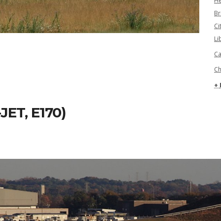
He
Br
Ci
Li
Ca
Ch
JET, E170)