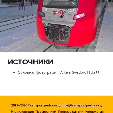
ИСТОЧНИКИ
Основная фотография:
Artem Svetlov, Flickr
;
2013–2026 Transportpedia.org,
info@transportpedia.org
Энциклопедия
Перевозчики
Производители
Хронология