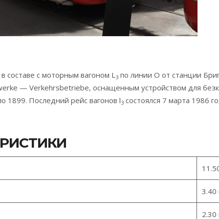
 в составе с моторным вагоном L
по линии O от станции Бриги
3
werke — Verkehrsbetriebe, оснащенным устройством для без
о 1899. Последний рейс вагонов l
состоялся 7 марта 1986 го
3
ЕРИСТИКИ
11.5
3.40
2.30