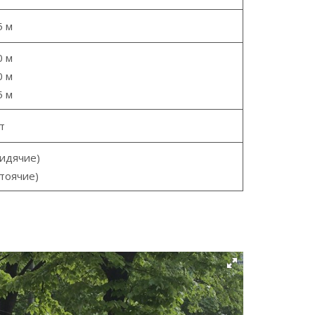
5 м
0 м
0 м
5 м
т
сидячие)
стоячие)