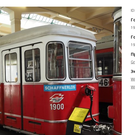
ID
Г
19
Г
19
П
Gr
Э
Wi
Wi