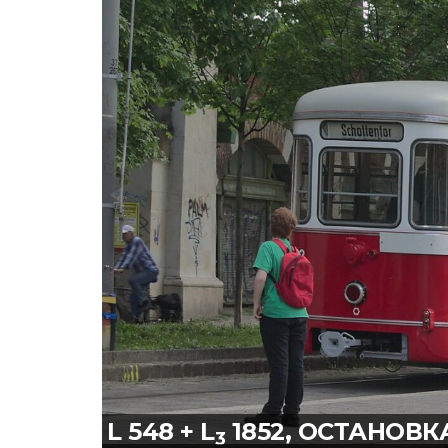
L 548 + L
1852, ОСТАНОВК
3