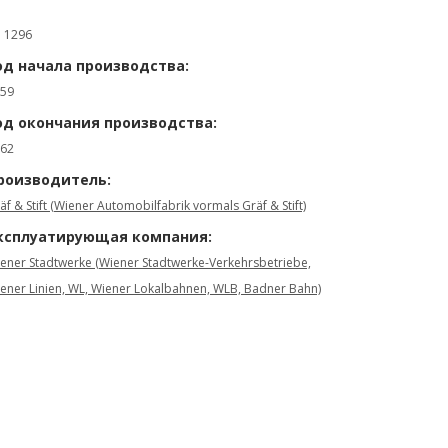
: 1296
од начала производства:
59
од окончания производства:
62
роизводитель:
äf & Stift (Wiener Automobilfabrik vormals Gräf & Stift)
ксплуатирующая компания:
ener Stadtwerke (Wiener Stadtwerke-Verkehrsbetriebe,
ener Linien, WL, Wiener Lokalbahnen, WLB, Badner Bahn)