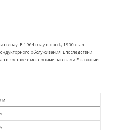
ттенау. В 1964 году вагон l
-1900 стал
3
кондукторного обслуживания. Впоследствии
да в составе с моторными вагонами F на линии
0 м
 м
 м