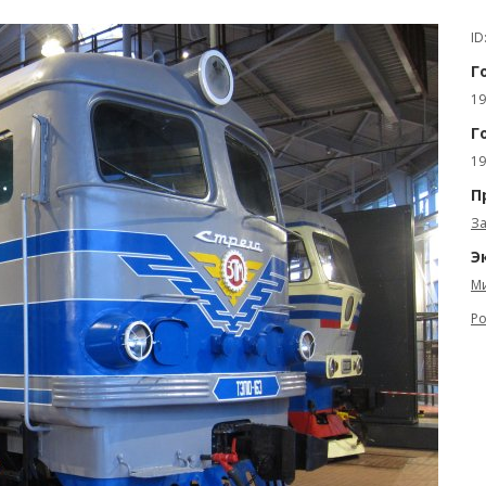
ID
Г
19
Г
19
П
За
Э
Ми
Ро