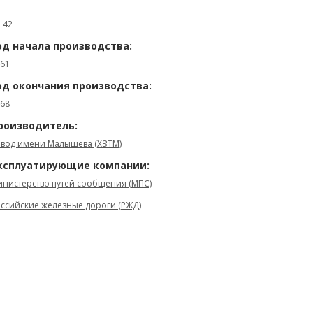
: 42
од начала производства:
61
од окончания производства:
68
роизводитель:
вод имени Малышева (ХЗТМ)
ксплуатирующие компании:
нистерство путей сообщения (МПС)
ссийские железные дороги (РЖД)