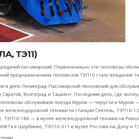
А, ТЭ11)
передачей пассажирский. Первоначально эти тепловозы обоз
таний предназначением тепловозов ТЭП10 стало вождение тя
или в депо Ленинград-Пассажирский-Московский для обслужи
Саратов, Волгоград и Ташкент. Последним депо, где эксплу
 тепловозы обслуживали поезда Муром — Черусти и Муром — 
зее железнодорожной техники на станции Сеятель, ТЭП10-1
, ТЭП10-186 — в музее железнодорожной техники на Рижско
ИЖТа в Щербинке, ТЭП10-311 в музее Ростова-на-Дону и ТЭ
серии.