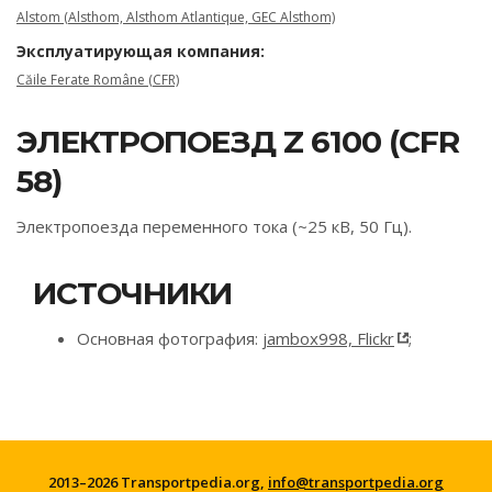
Alstom (Alsthom, Alsthom Atlantique, GEC Alsthom)
Эксплуатирующая компания:
Căile Ferate Române (CFR)
ЭЛЕКТРОПОЕЗД Z 6100 (CFR
58)
Электропоезда переменного тока (~25 кВ, 50 Гц).
ИСТОЧНИКИ
Основная фотография:
jambox998, Flickr
;
2013–2026 Transportpedia.org,
info@transportpedia.org