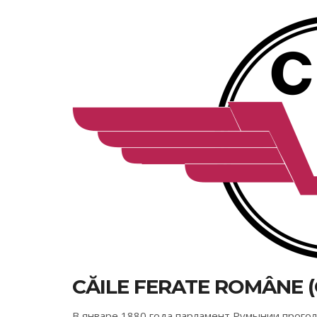
CĂILE FERATE ROMÂNE (
В январе 1880 года парламент Румынии прого