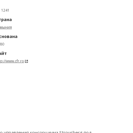
: 1241
трана
умыния
снована
80
айт
tp://www.cfr.ro
о управления консорциума Strousberg под