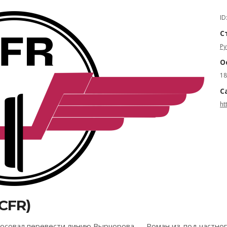
ID
С
Р
О
18
С
ht
CFR)
лосовал перевести линию Вырчорова — Роман из-под частног