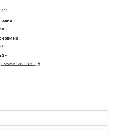
: 222
трана
ран
снована
46
айт
tp://www.iranair.com