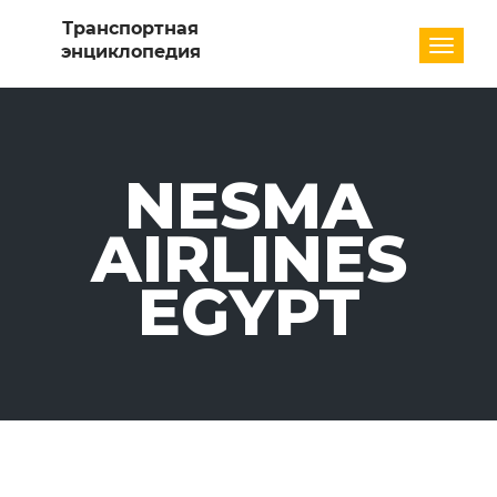
Разде
NESMA
AIRLINES
EGYPT