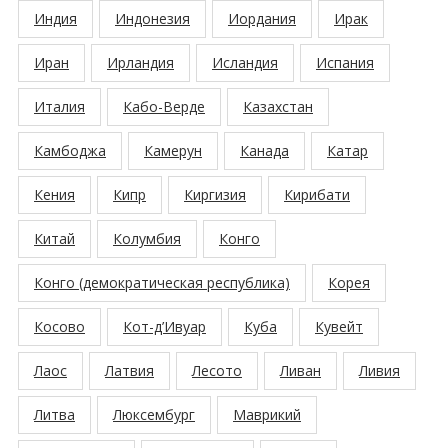
Индия
Индонезия
Иордания
Ирак
Иран
Ирландия
Исландия
Испания
Италия
Кабо-Верде
Казахстан
Камбоджа
Камерун
Канада
Катар
Кения
Кипр
Киргизия
Кирибати
Китай
Колумбия
Конго
Конго (демократическая республика)
Корея
Косово
Кот-д’Ивуар
Куба
Кувейт
Лаос
Латвия
Лесото
Ливан
Ливия
Литва
Люксембург
Маврикий