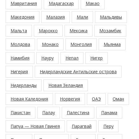
Мавритания
Мадагаскар
Макао
Македония
Малазия
Мали
Мальдивы
Мальта
Марокко
Мексика
Мозамбик
Молдова
Монако
Монголия
Мьянма
Намибия
Науру
Непал
Нигер
Нигерия
Нидерландские Антильские острова
Нидерланды
Новая Зеландия
Новая Каледония
Норвегия
ОАЭ
Оман
Пакистан
Палау
Палестина
Панама
Папуа — Новая Гвинея
Парагвай
Перу