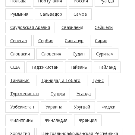
Польша
Португалия
Россия
Руанда
Румыния
Сальвадор
Самоа
Саудовская Аравия
Свазиленд
Сейшелы
Сенегал
Сербия
Сингапур
Сирия
Словакия
Словения
Судан
Суринам
США
Таджикистан
Тайвань
Тайланд
Танзания
Тринидад и Тобаго
Тунис
Туркменистан
Турция
Уганда
Узбекистан
Украина
Уругвай
Фиджи
Филиппины
Финляндия
Франция
Хорватия
Центральноафриканская Республика