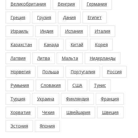
Великобритания
Венгрия
Германия
Греция
Грузия
Дания
Египет
Израиль
Индия
Испания
Италия
Казахстан
Канада
Китай
Корея
Латвия
Литва
Мальта
Нидерланды
Норвегия
Польша
Португалия
Россия
Румыния
Словакия
США
Тунис
Турция
Украина
Финляндия
Франция
Хорватия
Чехия
Швейцария
Швеция
Эстония
Япония