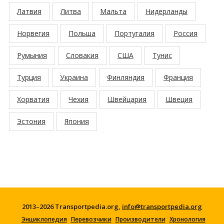
Латвия
Литва
Мальта
Нидерланды
Норвегия
Польша
Португалия
Россия
Румыния
Словакия
США
Тунис
Турция
Украина
Финляндия
Франция
Хорватия
Чехия
Швейцария
Швеция
Эстония
Япония
2013–2026 Transportpedia.org,
info@transportpedia.org
Энциклопедия
Перевозчики
Производители
Хронология