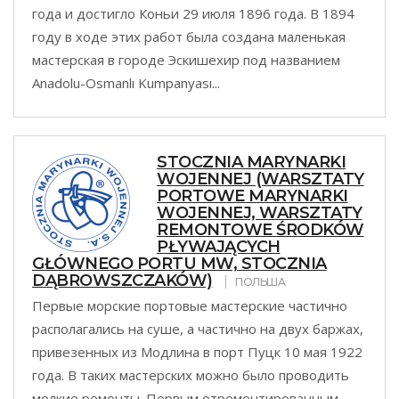
года и достигло Коньи 29 июля 1896 года. В 1894
году в ходе этих работ была создана маленькая
мастерская в городе Эскишехир под названием
Anadolu-Osmanlı Kumpanyası...
STOCZNIA MARYNARKI
WOJENNEJ (WARSZTATY
PORTOWE MARYNARKI
WOJENNEJ, WARSZTATY
REMONTOWE ŚRODKÓW
PŁYWAJĄCYCH
GŁÓWNEGO PORTU MW, STOCZNIA
DĄBROWSZCZAKÓW)
ПОЛЬША
Первые морские портовые мастерские частично
располагались на суше, а частично на двух баржах,
привезенных из Модлина в порт Пуцк 10 мая 1922
года. В таких мастерских можно было проводить
мелкие ремонты. Первым отремонтированным