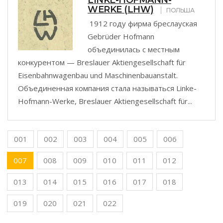
LINKE-HOFMANN-
WERKE (LHW)
ПОЛЬША
1912 году фирма бреслауская
Gebrüder Hofmann
объединилась с местным
конкурентом — Breslauer Aktiengesellschaft für
Eisenbahnwagenbau und Maschinenbauanstalt.
Объединенная компания стала называться Linke-
Hofmann-Werke, Breslauer Aktiengesellschaft für...
001
002
003
004
005
006
007
008
009
010
011
012
013
014
015
016
017
018
019
020
021
022