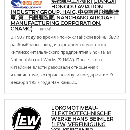
洪都航空工业集团 (JIANGXI
HONGDU AVIATION
INDUSTRY GROUP, HAIG, 中央南昌飛機製造
廠, 第二飛機製造廠, NANCHANG AIRCRAFT
MANUFACTURING CORPORATION,
CNAMC)
КИТАЙ
В 1937 году во время Японо-китайской войны были
разбомблены завод и аэродром совместного
Китайско-итальянского предприятия Sino-Italian
National Aircraft Works (SINAW). После этого
китайские власти разорвали отношения с
итальянцами, которые покинули предприятие. 9
декабря 1937 года Чан Кайши...
LOKOMOTIVBAU-
ELEKTROTECHNISCHE
WERKE HANS BEIMLER
(LEW, VEREINIGUNG