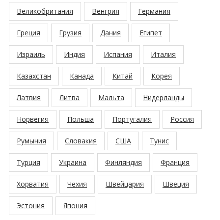
Великобритания
Венгрия
Германия
Греция
Грузия
Дания
Египет
Израиль
Индия
Испания
Италия
Казахстан
Канада
Китай
Корея
Латвия
Литва
Мальта
Нидерланды
Норвегия
Польша
Португалия
Россия
Румыния
Словакия
США
Тунис
Турция
Украина
Финляндия
Франция
Хорватия
Чехия
Швейцария
Швеция
Эстония
Япония