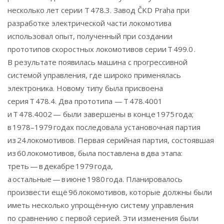
несколько лет серии T 478.3. Завод ČKD Praha при
разработке электрической части локомотива
использовал опыт, полученный при создании
прототипов скоростных локомотивов серии T 499.0 .
В результате появилась машина с прогрессивной
системой управления, где широко применялась
электроника. Новому типу была присвоена
серия T 478.4. Два прототипа — T 478.4001
и T 478.4002 — были завершены в конце 1975 года;
в 1978–1979 годах последовала установочная партия
из 24 локомотивов. Первая серийная партия, состоявшая
из 60 локомотивов, была поставлена в два этапа:
треть — в декабре 1979 года,
а остальные — в июне 1980 года. Планировалось
произвести ещё 96 локомотивов, которые должны были
иметь несколько упрощённую систему управления
по сравнению с первой серией. Эти изменения были