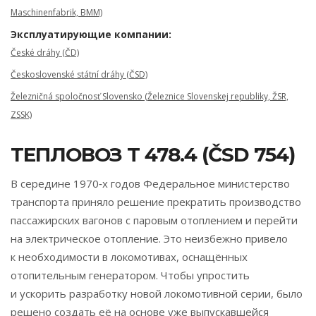
Maschinenfabrik, BMM)
Эксплуатирующие компании:
České dráhy (ČD)
Československé státní dráhy (ČSD)
Železničná spoločnosť Slovensko (Železnice Slovenskej republiky, ŽSR,
ZSSK)
ТЕПЛОВОЗ T 478.4 (ČSD 754)
В середине 1970‑х годов Федеральное министерство
транспорта приняло решение прекратить производство
пассажирских вагонов с паровым отоплением и перейти
на электрическое отопление. Это неизбежно привело
к необходимости в локомотивах, оснащённых
отопительным генератором. Чтобы упростить
и ускорить разработку новой локомотивной серии, было
решено создать её на основе уже выпускавшейся