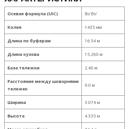
Осевая формула (UIC)
Bo’Bo’
Колея
1435 мм
Длина по буферам
16.54 м
Длина кузова
15.260 м
База тележки
2.40 м
Расстояние между шкворнями
9.0 м
тележек
Ширина
3.074 м
Высота
4.335 м