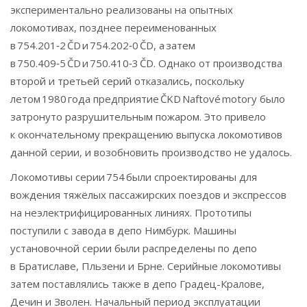
экспериментально реализованы на опытных
локомотивах, позднее переименованных
в 754.201‑2 ČD и 754.202‑0 ČD, а затем
в 750.409‑5 ČD и 750.410‑3 ČD. Однако от производства
второй и третьей серий отказались, поскольку
летом 1980 года предприятие ČKD Naftové motory было
затронуто разрушительным пожаром. Это привело
к окончательному прекращению выпуска локомотивов
данной серии, и возобновить производство не удалось.
Локомотивы серии 754 были спроектированы для
вождения тяжёлых пассажирских поездов и экспрессов
на неэлектрифицированных линиях. Прототипы
поступили с завода в депо Нимбурк. Машины
установочной серии были распределены по депо
в Братиславе, Пльзени и Брне. Серийные локомотивы
затем поставлялись также в депо Градец-Кралове,
Дечин и Зволен. Начальный период эксплуатации