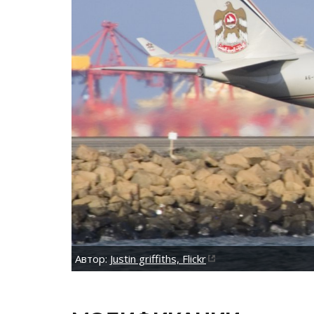
Автор:
Justin griffiths, Flickr