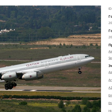
ID
Г
20
Г
20
П
Ai
Sp
Э
Ai
Ar
AZ
Em
Et
Hi