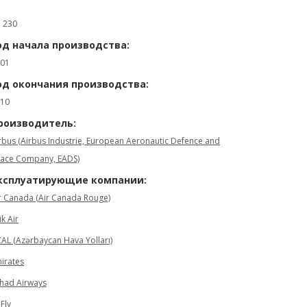
: 230
од начала производства:
01
од окончания производства:
10
роизводитель:
rbus (Airbus Industrie, European Aeronautic Defence and
ace Company, EADS)
ксплуатирующие компании:
r Canada (Air Canada Rouge)
ik Air
AL (Azərbaycan Hava Yolları)
irates
ihad Airways
 Fly