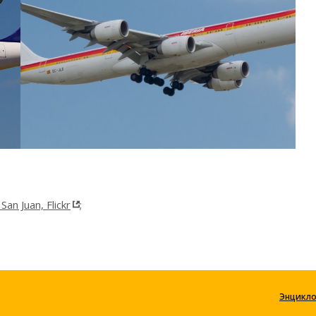
an Juan, Flickr
;
Энцикл