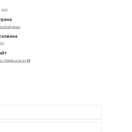
: 430
трана
зербайджан
снована
92
айт
tp://www.azal.az