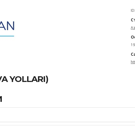
ID
С
А
О
19
С
ht
A YOLLARI)
И