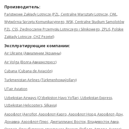
Производитель:
Państwowe Zakłady Lotnicze (PZL, Centralne Warsztaty Lotnicze, CWL,
Wytwórnia Sprzętu Komunikacyjnego, WSK, Centralne Studium Samolotów
PZL, CSS, Zjednoczenie Przemysłu Lotniczego i Silnikowego, ZPLiS, Polskie
Zakłady Lotnicze, CHZ Pezetel)
Эксплуатирующие компании:
Air Ukraine (Авиалинии Украины)
Air Volga (Волга-Авиаэкспресс)
Cubana (Cubana de Aviación)
Turkmenistan Airlines (Türkmenhowaýollary)
UTair Aviation
Uzbekistan Airways (O‘zbekiston Havo Yo‘llari, Uzbekistan Express,
Uzbekistan Helicopters, Silkavia)
Аэрофлот (Aeroflot, Аэрофлот-Карго, Аэрофлот Норд, Аэрофлот-Дон,
Донавиа, Аэрофлот-Плюс, Джеталлианс Восток, Владивосток Авиа,