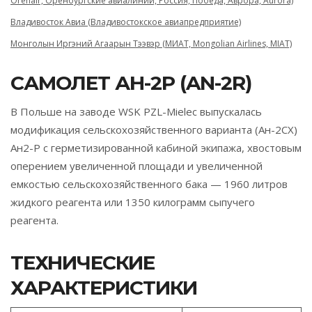
Orenair, Оренбургские авиалинии, Россия, Победа, Аврора, Aurora)
Владивосток Авиа (Владивостокское авиапредприятие)
Монголын Иргэний Агаарын Тээвэр (МИАТ, Mongolian Airlines, MIAT)
САМОЛЕТ АН-2Р (AN-2R)
В Польше на заводе WSK PZL-Mielec выпускалась
модификация сельскохозяйственного варианта (Ан-2СХ)
Ан2-Р с герметизированной кабиной экипажа, хвостовым
оперением увеличенной площади и увеличенной
емкостью сельскохозяйственного бака — 1960 литров
жидкого реагента или 1350 килограмм сыпучего
реагента.
ТЕХНИЧЕСКИЕ
ХАРАКТЕРИСТИКИ