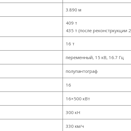
3.890 м
409 т
435 т (после реконстркукции 2
16 т
переменный, 15 кВ, 16.7 Гц
полупантограф
16
16×500 кВт
300 кН
330 км/ч