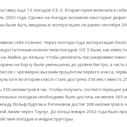
поставку еще 13 поездов ICE-3. Вторая серия включала в себ
аль 2005 года. Однако на поездах возникли некоторые дефе
ны были быть введены в эксплуатацию не ранее сентября 20
роявили себя отлично. Через полтора года эксплуатации Deu
 недостаточным количеством поездов: ICE 3 были, как извес
-на-Майне до Кёльна. Чтобы увеличить пассажировместимост
тораны на борту были уменьшены до уровня бистро, а часть 
ассов с чрезмерно высоким процентом первого класса, перв
ультате во втором классе стало доступно 356 мест вместо 2
ь 330 километров в час. Чтобы получить соответствующее 
ельных поездках необходимо было достичь не менее 363 кил
 между Вольфсбургом и Ратеновом достиг 368 километров в ча
ой линии через Таунус. До конца января 2002 года было п
ействия поездов и инфраструктуры.