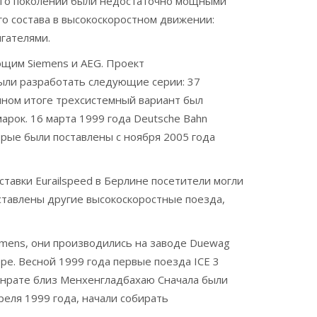
рого поколений были недостаточно мощными
о состава в высокоскоростном движении:
гателями.
ющим Siemens и AEG. Проект
были разработать следующие серии: 37
ечном итоге трехсистемный вариант был
арок. 16 марта 1999 года Deutsche Bahn
торые были поставлены с ноября 2005 года
тавки Eurailspeed в Берлине посетители могли
дставлены другие высокоскоростные поезда,
emens, они производились на заводе Duewag
ре. Весной 1999 года первые поезда ICE 3
енрате близ Менхенгладбахаю Сначала были
реля 1999 года, начали собирать