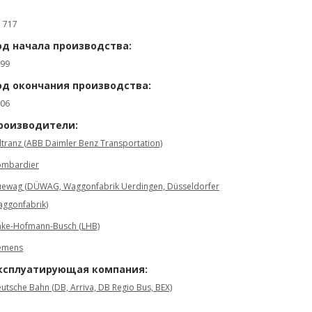
: 717
од начала производства:
99
од окончания производства:
06
роизводители:
tranz (ABB Daimler Benz Transportation)
mbardier
ewag (DÜWAG, Waggonfabrik Uerdingen, Düsseldorfer
ggonfabrik)
nke-Hofmann-Busch (LHB)
emens
ксплуатирующая компания:
utsche Bahn (DB, Arriva, DB Regio Bus, BEX)