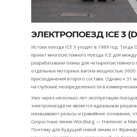
ЭЛЕКТРОПОЕЗД ICE 3 (D
Истоки поезда ICE 3 уходят в 1989 год. Тогд
проект многосистемного поезда ICE для межд
разрабатывали планы для четырехсистемного п
отдельных моторных вагона мощностью 3600 к
присоединения второго состава. Однако к 31 
на глубокие неопределенности в коммерческих
Уже через несколько лет эксплуатации поездов
электропоезда не является идеальным решени
изнашивают рельсы и гравийное основание, чт
Скоростные линии Würzburg — Hannover и Mann
Поэтому для будущей новой линии от Франкфу