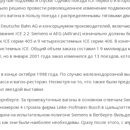
крутые подъемы и спуски. Однако поезда ICE первого и вто
х было решено провести революционное изменение подвижног
ого вагона в пользу поезда с распределеннымы тяговыми дви
 Deutsche Bahn AG и консорциумом производителей, включа
вание ICE 2.2. Siemens и AEG (Adtranz) изначально должны 
х ICE серии 405 и 9 четырехсистемных ICE серии 406. В кон
истемных ICE. Общий объем заказа составил 1.9 миллиарда м
, но в январе 2001 года заказ изменился до 13 поездов, ко
 в конце октября 1998 года. По случаю железнодорожной выс
ласса и вагон-ресторан. Несмотря на то, что также были пре
был звездой выставки.
юрнберге. За промежуточные вагоны в основном отвечала Si
номером 4 строила фирма Linke-Hofmann-Busch в Цальцгитте
дила на испытательном полигоне Siemens в Вегберге-Вильд
 как они были наиболее необходимы. Сразу после этого, с ап