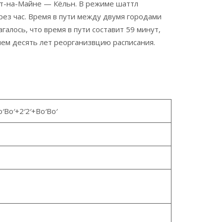
урт-на-Майне — Кёльн. В режиме шаттл
ерез час. Время в пути между двумя городами
алось, что время в пути составит 59 минут,
чем десять лет реорганизвцию расписания.
o′Bo′+2′2′+Bo′Bo′