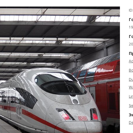
ID
Г
19
Г
20
П
Ad
Bo
Du
Wa
Li
Si
Э
De