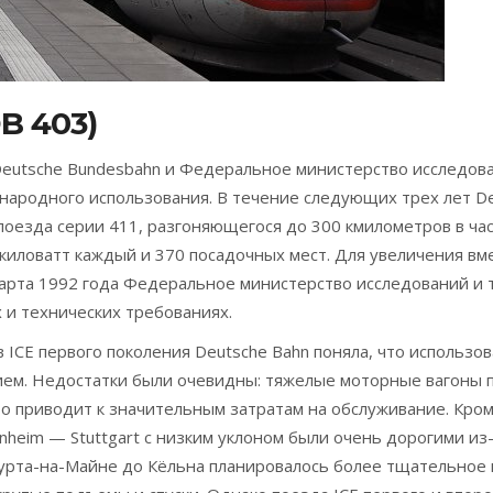
B 403)
а Deutsche Bundesbahn и Федеральное министерство исследов
ународного использования. В течение следующих трех лет 
оезда серии 411, разгоняющегося до 300 кмилометров в час
иловатт каждый и 370 посадочных мест. Для увеличения вм
марта 1992 года Федеральное министерство исследований и 
 и технических требованиях.
 ICE первого поколения Deutsche Bahn поняла, что использо
ем. Недостатки были очевидны: тяжелые моторные вагоны п
о приводит к значительным затратам на обслуживание. Кром
heim — Stuttgart с низким уклоном были очень дорогими из-
рта-на-Майне до Кёльна планировалось более тщательное 