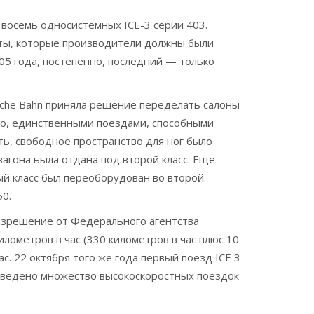
я восемь односистемных ICE-3 серии 403.
кты, которые производители должны были
05 года, постепенно, последний — только
tsche Bahn приняла решение переделать салоны
тно, единственными поездами, способными
ь, свободное пространство для ног было
вагона ьыла отдана под второй класс. Еще
ый класс был переоборудован во второй.
50.
разрешение от Федерального агентства
ометров в час (330 километров в час плюс 10
с. 22 октября того же года первый поезд ICE 3
роведено множество высокоскоростных поездок