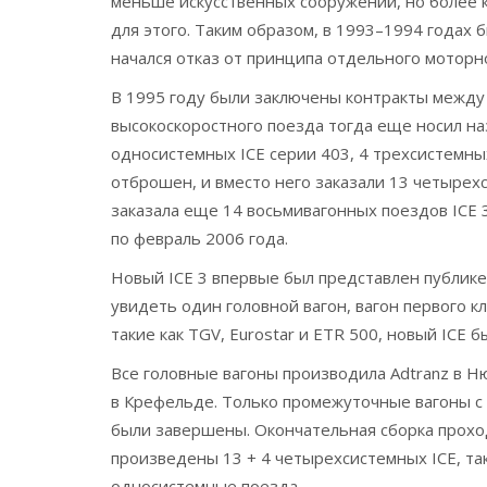
меньше искусственных сооружений, но более 
для этого. Таким образом, в 1993–1994 года
начался отказ от принципа отдельного моторн
В 1995 году были заключены контракты между
высокоскоростного поезда тогда еще носил наз
односистемных ICE серии 403, 4 трехсистемны
отброшен, и вместо него заказали 13 четырехс
заказала еще 14 восьмивагонных поездов ICE 3
по февраль 2006 года.
Новый ICE 3 впервые был представлен публике
увидеть один головной вагон, вагон первого к
такие как TGV, Eurostar и ETR 500, новый ICE 
Все головные вагоны производила Adtranz в Н
в Крефельде. Только промежуточные вагоны с 
были завершены. Окончательная сборка прохо
произведены 13 + 4 четырехсистемных ICE, так
односистемные поезда.