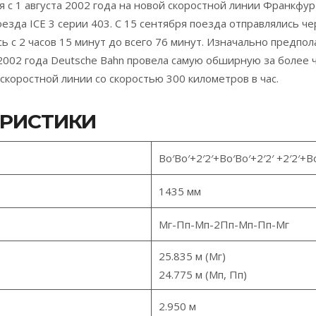
ся с 1 августа 2002 года на новой скоростной линии Франкф
оезда ICE 3 серии 403. С 15 сентября поезда отправлялись ч
с 2 часов 15 минут до всего 76 минут. Изначально предполаг
 2002 года Deutsche Bahn провела самую обширную за более 
 скоростной линии со скоростью 300 километров в час.
ЕРИСТИКИ
Bo′Bo′+2′2′+Bo′Bo′+2′2′ +2′2′+B
1435 мм
Мг-Пп-Мп-2Пп-Мп-Пп-Мг
25.835 м (Мг)
24.775 м (Мп, Пп)
2.950 м