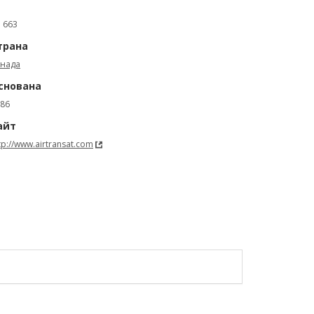
: 663
трана
анада
снована
86
айт
tp://www.airtransat.com