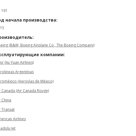
: 161
од начала производства:
15
роизводитель:
eing (B&W, Boeing Airplane Co., The Boeing Company)
ксплуатирующие компании:
Air (Jiu Yuan Airlines)
rolineas Argentinas
roméxico (Aerovías de México)
r Canada (Air Canada Rouge)
r China
r Transat
erican Airlines
adolu Jet