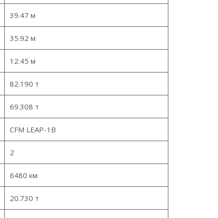
39.47 м
35.92 м
12.45 м
82.190 т
69.308 т
CFM LEAP-1B
2
6480 км
20.730 т