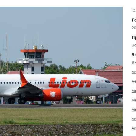
ID
Г
20
П
Bo
Э
9 
Ae
Ae
Ai
Ai
Ai
Am
An