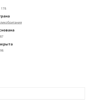
: 178
трана
еликобритания
снована
87
акрыта
98