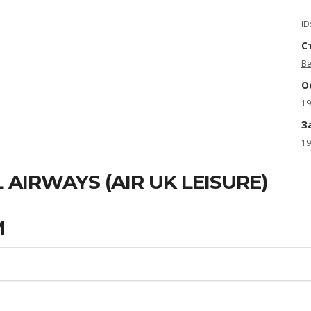
ID
С
В
О
19
З
19
 AIRWAYS (AIR UK LEISURE)
И