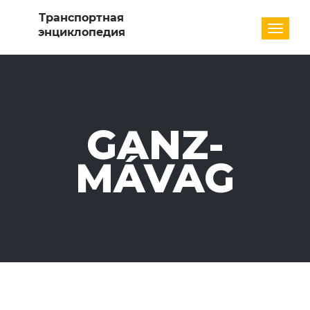
Разде
GANZ-
MÁVAG