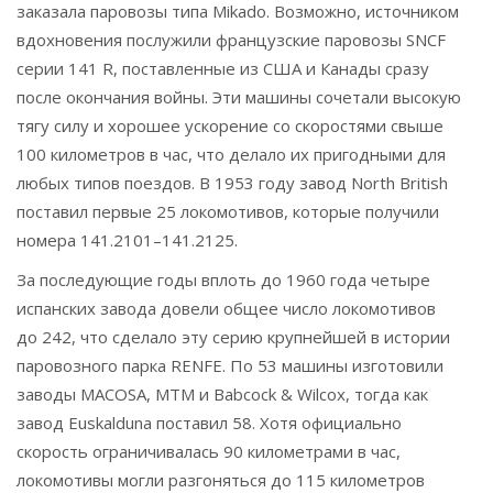
заказала паровозы типа Mikado. Возможно, источником
вдохновения послужили французские паровозы SNCF
серии 141 R, поставленные из США и Канады сразу
после окончания войны. Эти машины сочетали высокую
тягу силу и хорошее ускорение со скоростями свыше
100 километров в час, что делало их пригодными для
любых типов поездов. В 1953 году завод North British
поставил первые 25 локомотивов, которые получили
номера 141.2101–141.2125.
За последующие годы вплоть до 1960 года четыре
испанских завода довели общее число локомотивов
до 242, что сделало эту серию крупнейшей в истории
паровозного парка RENFE. По 53 машины изготовили
заводы MACOSA, MTM и Babcock & Wilcox, тогда как
завод Euskalduna поставил 58. Хотя официально
скорость ограничивалась 90 километрами в час,
локомотивы могли разгоняться до 115 километров