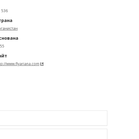
: 536
трана
фганистан
снована
55
айт
tp://www.flyariana.com