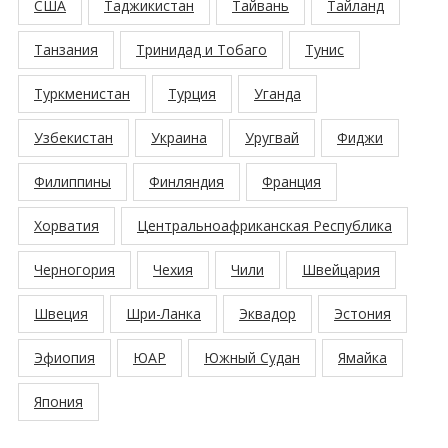
США
Таджикистан
Тайвань
Тайланд
Танзания
Тринидад и Тобаго
Тунис
Туркменистан
Турция
Уганда
Узбекистан
Украина
Уругвай
Фиджи
Филиппины
Финляндия
Франция
Хорватия
Центральноафриканская Республика
Черногория
Чехия
Чили
Швейцария
Швеция
Шри-Ланка
Эквадор
Эстония
Эфиопия
ЮАР
Южный Судан
Ямайка
Япония