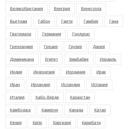
Великобритания
Венгрия
Венесуэла
Вьетнам
Габон
Гаити
Гамбия
Гана
Гватемала
Германия
Гондурас
Гренландия
Греция
Грузия
Дания
Доминикана
Египет
Зимбабве
Израиль
Индия
Индонезия
Иордания
Ирак
Иран
Ирландия
Исландия
Испания
Италия
Кабо-Верде
Казахстан
Камбоджа
Камерун
Канада
Катар
Кения
Кипр
Киргизия
Кирибати