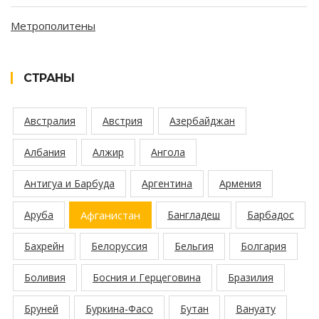
Метрополитены
СТРАНЫ
Австралия
Австрия
Азербайджан
Албания
Алжир
Ангола
Антигуа и Барбуда
Аргентина
Армения
Аруба
Афганистан
Бангладеш
Барбадос
Бахрейн
Белоруссия
Бельгия
Болгария
Боливия
Босния и Герцеговина
Бразилия
Бруней
Буркина-Фасо
Бутан
Вануату