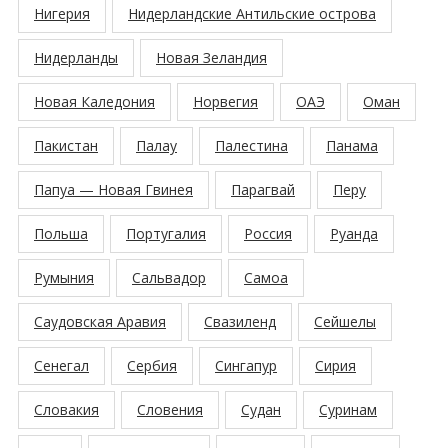
Нигерия
Нидерландские Антильские острова
Нидерланды
Новая Зеландия
Новая Каледония
Норвегия
ОАЭ
Оман
Пакистан
Палау
Палестина
Панама
Папуа — Новая Гвинея
Парагвай
Перу
Польша
Португалия
Россия
Руанда
Румыния
Сальвадор
Самоа
Саудовская Аравия
Свазиленд
Сейшелы
Сенегал
Сербия
Сингапур
Сирия
Словакия
Словения
Судан
Суринам