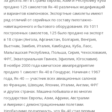
За десять лет в страны Европы, Азии и Республику Куба
продано 125 самолетов Як-40 различных модификаций
и вариантов компоновок. Экспортные самолеты имеют
ряд отличий от серийных по составу пилотажно-
навигационного и бытового оборудования. Из 1011
построенных самолетов, 125 было продано на экспорт
в 18 стран (Ангола, Афганистан, Болгария, Венгрия,
Вьетнам, Замбия, Италия, Камбоджа, Куба, Лаос,
Мальгашская Республика, Польша, Сирия, Чехословакия,
ФРГ, Экваториальная Гвинея, Эфиопия, Югославия).
В ноябре 2000 года камчатское авиапредприятие
продало 1 самолет Як-40 в Гондурас. Начиная с 1967
года, Як-40 — участник всех авиационных салонов
во Франции, Швеции, Японии, Италии, Англии, ФРГ
и других странах. Машина побывала и во многих
государствах Европы, Азии, Африки, Австралии
и Америки с демонстрационными полетами.
Необходимо подчеркнуть, что Як-40 стал первым