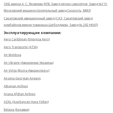
ОКБ имени А. С. Яковлева (КПБ Завод лёгких самолётов, Завод №115,
Московский машиностроительный завод Скорость, ММЗ)
Саратовский авиационный завод (САЗ, Саратовский завод
комбайнов имени товарища Шеболдаева, Завод № 292 НКАП)
Эксплуатирующие компании:
Aero Caribbean (Empresa Aero)
Aero Transporte (ATSA)
Air Moldova
Air Ukraine (Авиалинии Украины)
Air Volga (Волга-Авиаэкспресс)
Airzena Georgian Airways
Albanian Airlines
Ariana Afghan Airlines
AZAL (Azərbaycan Hava Yolları)
Belavia (Белавиа)