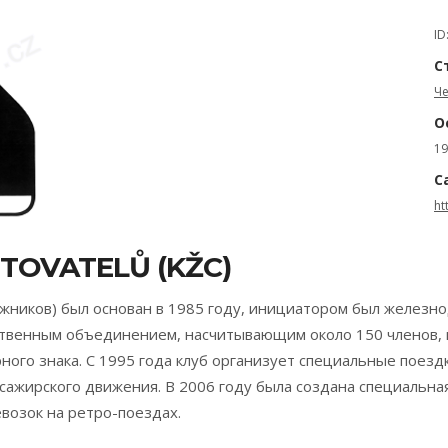
ID
С
Ч
О
19
С
ht
STOVATELŮ (KŽC)
орожников) был основан в 1985 году, инициатором был желез
ственным объединением, насчитывающим около 150 членов, в
ного знака. С 1995 года клуб организует специальные поезд
ссажирского движения. В 2006 году была создана специальна
возок на ретро-поездах.