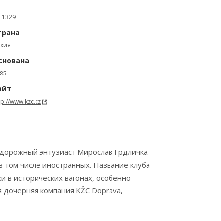
: 1329
трана
ехия
снована
85
айт
tp://www.kzc.cz
нодорожный энтузиаст Мирослав Грдличка.
 том числе иностранных. Название клуба
ки в исторических вагонах, особенно
я дочерняя компания KŽC Doprava,