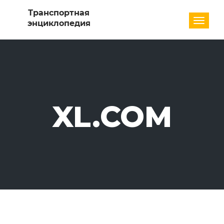
Разде
XL.COM