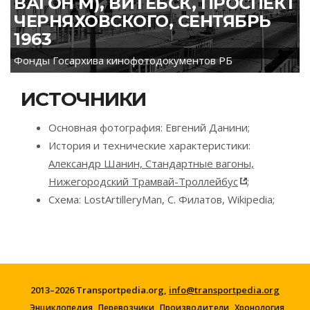
ВАГОН М), ВИТЕБСК, ПРОСПЕКТ
ЧЕРНЯХОВСКОГО, СЕНТЯБРЬ
1963
Фонды Госархива кинофотодокументов РБ
ИСТОЧНИКИ
Основная фотография: Евгений Данини;
История и технические характеристики:
Александр Шанин, Стандартные вагоны,
Нижегородский Трамвай-Троллейбус
;
Схема: LostArtilleryMan, С. Филатов, Wikipedia;
2013–2026 Transportpedia.org,
info@transportpedia.org
Энциклопедия
Перевозчики
Производители
Хронология