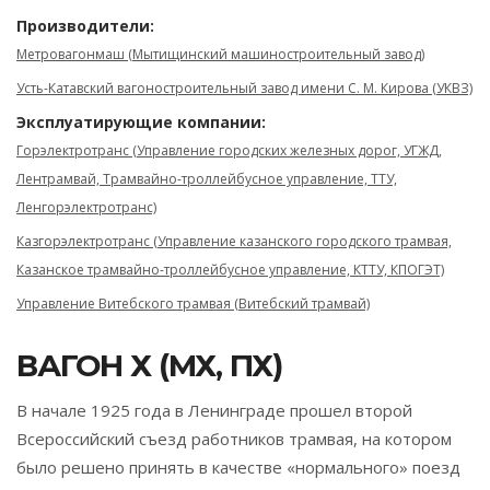
Производители:
Метровагонмаш (Мытищинский машиностроительный завод)
Усть-Катавский вагоностроительный завод имени С. М. Кирова (УКВЗ)
Эксплуатирующие компании:
Горэлектротранс (Управление городских железных дорог, УГЖД,
Лентрамвай, Трамвайно-троллейбусное управление, ТТУ,
Ленгорэлектротранс)
Казгорэлектротранс (Управление казанского городского трамвая,
Казанское трамвайно-троллейбусное управление, КТТУ, КПОГЭТ)
Управление Витебского трамвая (Витебский трамвай)
ВАГОН Х (МХ, ПХ)
В начале 1925 года в Ленинграде прошел второй
Всероссийский съезд работников трамвая, на котором
было решено принять в качестве «нормального» поезд