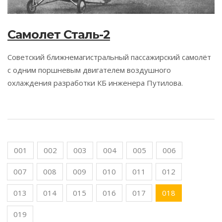
Самолет Сталь-2
Cоветский ближнемагистральный пассажирский самолёт
с одним поршневым двигателем воздушного
охлаждения разработки КБ инженера Путилова.
001
002
003
004
005
006
007
008
009
010
011
012
013
014
015
016
017
018
019