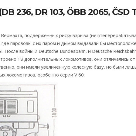
B 236, DR 103, ÖBB 2065, ČSD T 3
 Вермахта, подверженных риску взрыва (нефтеперерабатыв
в, где паровозы с их паром и дымом выдавали бы местополо
. После войны и Deutsche Bundesbahn, и Deutsche Reichsbah
построено 18 дополнительных локомотивов, они отличались 
венно, они имели увеличенную колесную базу, но были лишь
ых локомотивов, особенно серии V 60.