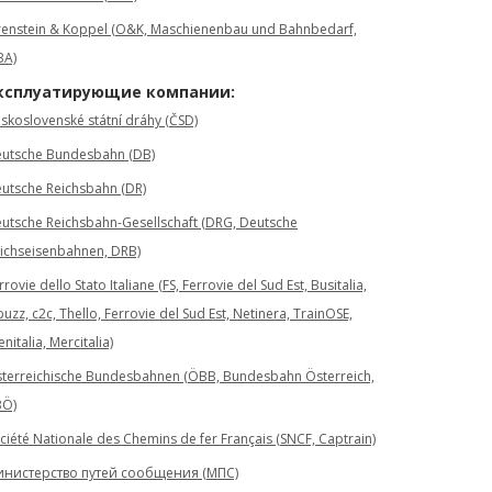
enstein & Koppel (O&K, Maschienenbau und Bahnbedarf,
BA)
ксплуатирующие компании:
skoslovenské státní dráhy (ČSD)
utsche Bundesbahn (DB)
utsche Reichsbahn (DR)
utsche Reichsbahn-Gesellschaft (DRG, Deutsche
ichseisenbahnen, DRB)
rrovie dello Stato Italiane (FS, Ferrovie del Sud Est, Busitalia,
uzz, c2c, Thello, Ferrovie del Sud Est, Netinera, TrainOSE,
enitalia, Mercitalia)
terreichische Bundesbahnen (ÖBB, Bundesbahn Österreich,
BÖ)
ciété Nationale des Chemins de fer Français (SNCF, Captrain)
нистерство путей сообщения (МПС)