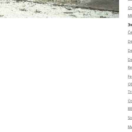
Or
M
Э
Če
De
De
De
Re
Fe
Qb
Tr
Ös
B
So
Ми