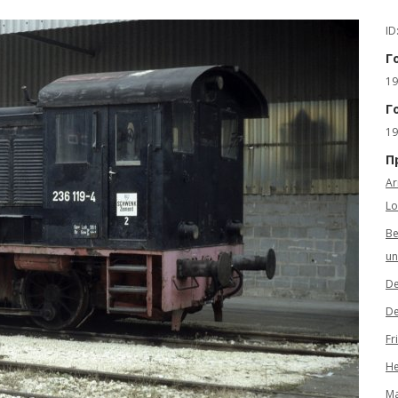
ID
Г
19
Г
19
П
Ar
Lo
Be
un
De
De
Fr
He
Ma