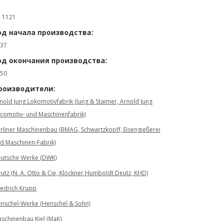
: 1121
од начала производства:
37
од окончания производства:
50
роизводители:
nold Jung Lokomotivfabrik (Jung & Staimer, Arnold Jung
comotiv- und Maschinenfabrik)
rliner Maschinenbau (BMAG, Schwartzkopff, Eisengießerei
d Maschinen-Fabrik)
utsche Werke (DWK)
utz (N. A. Otto & Cie, Klöckner Humboldt Deutz, KHD)
iedrich Krupp
nschel-Werke (Henschel & Sohn)
schinenbau Kiel (MaK)