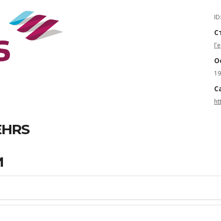
ID
С
Г
О
19
С
ht
EHRS
И