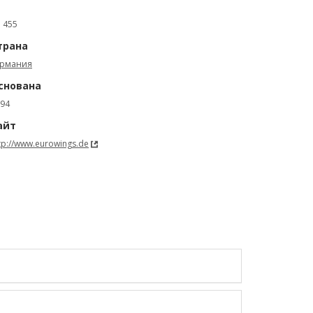
: 455
трана
ермания
снована
94
айт
tp://www.eurowings.de