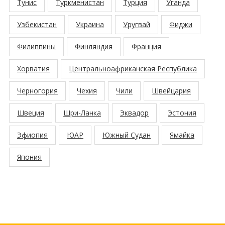
Тунис
Туркменистан
Турция
Уганда
Узбекистан
Украина
Уругвай
Фиджи
Филиппины
Финляндия
Франция
Хорватия
Центральноафриканская Республика
Черногория
Чехия
Чили
Швейцария
Швеция
Шри-Ланка
Эквадор
Эстония
Эфиопия
ЮАР
Южный Судан
Ямайка
Япония