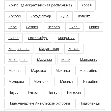
Конго (демократическая республика)
Корея
Косово
Кот-д’Ивуар
Куба
Кувейт
Лаос
Латвия
Лесото
Ливан
Ливия
Литва
Люксембург
Маврикий
Мавритания
Мадагаскар
Макао
Македония
Малазия
Мали
Мальдивы
Мальта
Марокко
Мексика
Мозамбик
Молдова
Монголия
Мьянма
Намибия
Науру
Непал
Нигер
Нигерия
Нидерландские Антильские острова
Нидерланды