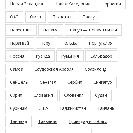
Новая Зеландия
Новая Каледония
Норвегия
ОАЭ
Оман
Пакистан
Палау
Палестина
Панама
Папуа — Новая Гвинея
Парагвай
Перу
Польша
Португалия
Россия
Руанда
Румыния
Сальвадор
Самоа
Саудовская Аравия
Свазиленд
Сейшелы
Сенегал
Сербия
Сингапур
Сирия
Словакия
Словения
Судан
Суринам
США
Таджикистан
Тайвань
Тайланд
Танзания
Тринидад и Тобаго