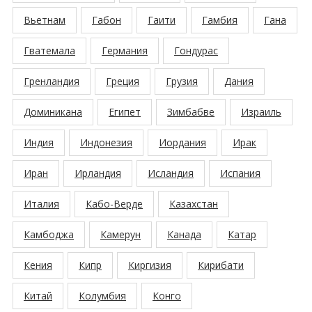
Вьетнам
Габон
Гаити
Гамбия
Гана
Гватемала
Германия
Гондурас
Гренландия
Греция
Грузия
Дания
Доминикана
Египет
Зимбабве
Израиль
Индия
Индонезия
Иордания
Ирак
Иран
Ирландия
Исландия
Испания
Италия
Кабо-Верде
Казахстан
Камбоджа
Камерун
Канада
Катар
Кения
Кипр
Киргизия
Кирибати
Китай
Колумбия
Конго