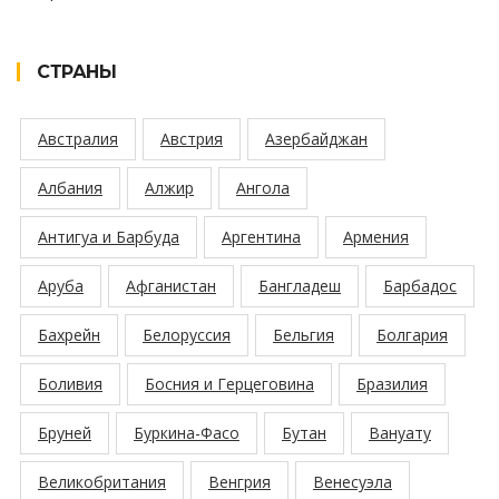
СТРАНЫ
Австралия
Австрия
Азербайджан
Албания
Алжир
Ангола
Антигуа и Барбуда
Аргентина
Армения
Аруба
Афганистан
Бангладеш
Барбадос
Бахрейн
Белоруссия
Бельгия
Болгария
Боливия
Босния и Герцеговина
Бразилия
Бруней
Буркина-Фасо
Бутан
Вануату
Великобритания
Венгрия
Венесуэла